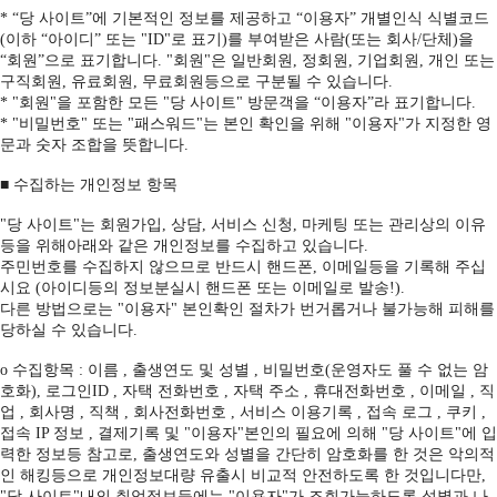
* “당 사이트”에 기본적인 정보를 제공하고 “이용자” 개별인식 식별코드
(이하 “아이디” 또는 "ID"로 표기)를 부여받은 사람(또는 회사/단체)을
“회원”으로 표기합니다. "회원"은 일반회원, 정회원, 기업회원, 개인 또는
구직회원, 유료회원, 무료회원등으로 구분될 수 있습니다.
* "회원"을 포함한 모든 "당 사이트" 방문객을 “이용자”라 표기합니다.
* "비밀번호" 또는 "패스워드"는 본인 확인을 위해 "이용자"가 지정한 영
문과 숫자 조합을 뜻합니다.
■ 수집하는 개인정보 항목
"당 사이트"는 회원가입, 상담, 서비스 신청, 마케팅 또는 관리상의 이유
등을 위해아래와 같은 개인정보를 수집하고 있습니다.
주민번호를 수집하지 않으므로 반드시 핸드폰, 이메일등을 기록해 주십
시요 (아이디등의 정보분실시 핸드폰 또는 이메일로 발송!).
다른 방법으로는 "이용자" 본인확인 절차가 번거롭거나 불가능해 피해를
당하실 수 있습니다.
ο 수집항목 : 이름 , 출생연도 및 성별 , 비밀번호(운영자도 풀 수 없는 암
호화), 로그인ID , 자택 전화번호 , 자택 주소 , 휴대전화번호 , 이메일 , 직
업 , 회사명 , 직책 , 회사전화번호 , 서비스 이용기록 , 접속 로그 , 쿠키 ,
접속 IP 정보 , 결제기록 및 "이용자"본인의 필요에 의해 "당 사이트"에 입
력한 정보등 참고로, 출생연도와 성별을 간단히 암호화를 한 것은 악의적
인 해킹등으로 개인정보대량 유출시 비교적 안전하도록 한 것입니다만,
"당 사이트"내의 취업정보등에는 "이용자"가 조회가능하도록 성별과 나