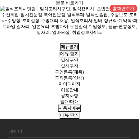
본문 바로가기
홈화면추가
메뉴열기
메뉴
닫기
일식구인
일식구직
구인등록(채용)
구직등록(인재)
마이페이지
이용안내
공지사항
임대/매매
사용자메뉴
메뉴
닫기
회
원