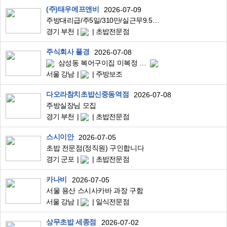
(주)태우에프앤비
2026-07-09
주방대리급/주5일/310만/실근무9.5시간
경기 부천
초밥전문점
주식회사 풀경
2026-07-08
삼성동 복어구이집 미복정 복어조리사 자격증 있으신 주방장님 구인
서울 강남
주방보조
다오라참치초밥신중동역점
2026-07-08
주방실장님 모집
경기 부천
초밥전문점
스시이안
2026-07-05
초밥 전문점(정직원) 구인합니다
경기 군포
초밥전문점
카나비
2026-07-05
서울 용산 스시사카바 과장 구함
서울 강남
일식전문점
상무초밥 세종점
2026-07-02