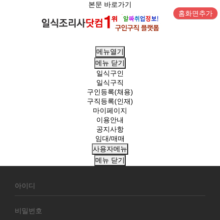
본문 바로가기
홈화면추가
메뉴열기
메뉴
닫기
일식구인
일식구직
구인등록(채용)
구직등록(인재)
마이페이지
이용안내
공지사항
임대/매매
사용자메뉴
메뉴
닫기
회
원
로
그
인