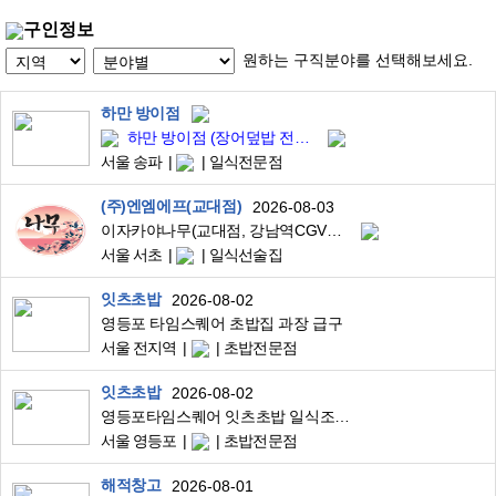
구인정보
원하는 구직분야를 선택해보세요.
하만 방이점
하만 방이점 (장어덮밥 전문점) 조리 과장 ~ 실장 구인합니다.
서울 송파
일식전문점
(주)엔엠에프(교대점)
2026-08-03
이자카야나무(교대점, 강남역CGV점) 주방직원을 구인합니다
서울 서초
일식선술집
잇츠초밥
2026-08-02
영등포 타임스퀘어 초밥집 과장 급구
서울 전지역
초밥전문점
잇츠초밥
2026-08-02
영등포타임스퀘어 잇츠초밥 일식조리사 구인합니다
서울 영등포
초밥전문점
해적창고
2026-08-01