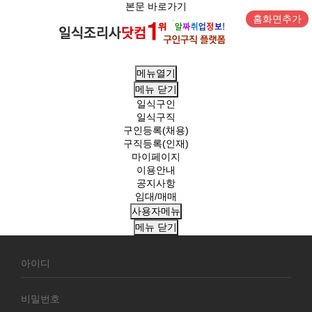
본문 바로가기
홈화면추가
메뉴열기
메뉴
닫기
일식구인
일식구직
구인등록(채용)
구직등록(인재)
마이페이지
이용안내
공지사항
임대/매매
사용자메뉴
메뉴
닫기
회
원
로
그
인