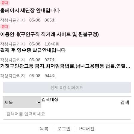
공지
홈페이지 새단장 안내입니다
작성자
관리자
05-08
965
회
공지
이용안내(구인구직 직거래 사이트 및 환불규정)
작성자
관리자
05-08
1,040
회
결재 후 영수증 발급안내입니다
작성자
관리자
05-08
927
회
거짓구인광고등 금지,최저임금법률,남녀고용평등 법률,연렬…
작성자
관리자
05-08
944
회
전체 0건
1 페이지
검색대상
검색
목록
로그인
PC버전