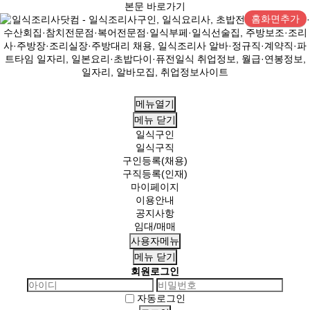
본문 바로가기
홈화면추가
메뉴열기
메뉴
닫기
일식구인
일식구직
구인등록(채용)
구직등록(인재)
마이페이지
이용안내
공지사항
임대/매매
사용자메뉴
메뉴
닫기
회원로그인
자동로그인