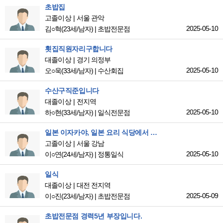
초밥집
고졸이상
서울 관악
2025-05-10
김○혁
(23세/남자)
|
초밥전문점
횟집직원자리구합니다
대졸이상
경기 의정부
2025-05-10
오○욱
(33세/남자)
|
수산회집
수산구직준입니다
대졸이상
전지역
2025-05-10
하○현
(33세/남자)
|
일식전문점
일본 이자카야, 일본 요리 식당에서 근무를 희망합니다
고졸이상
서울 강남
2025-05-10
이○연
(24세/남자)
|
정통일식
일식
대졸이상
대전 전지역
2025-05-09
이○진
(23세/남자)
|
초밥전문점
초밥전문점 경력5년 부장입니다.