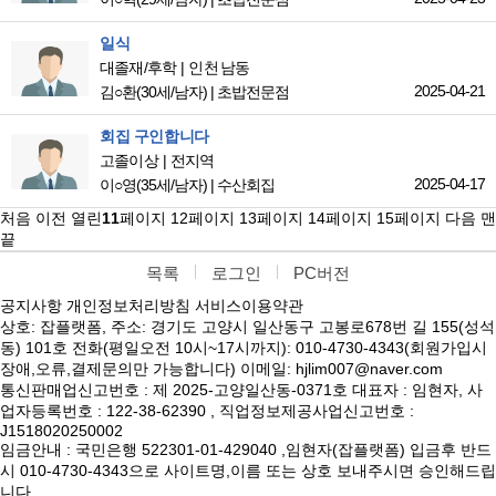
일식
대졸재/후학
인천 남동
2025-04-21
김○환
(30세/남자)
|
초밥전문점
회집 구인합니다
고졸이상
전지역
2025-04-17
이○영
(35세/남자)
|
수산회집
처음
이전
열린
11
페이지
12
페이지
13
페이지
14
페이지
15
페이지
다음
맨
끝
목록
로그인
PC버전
공지사항
개인정보처리방침
서비스이용약관
상호: 잡플랫폼, 주소: 경기도 고양시 일산동구 고봉로678번 길 155(성석
동) 101호 전화(평일오전 10시~17시까지): 010-4730-4343(회원가입시
장애,오류,결제문의만 가능합니다) 이메일: hjlim007@naver.com
통신판매업신고번호 : 제 2025-고양일산동-0371호 대표자 : 임현자, 사
업자등록번호 : 122-38-62390 , 직업정보제공사업신고번호 :
J1518020250002
임금안내 : 국민은행 522301-01-429040 ,임현자(잡플랫폼) 입금후 반드
시 010-4730-4343으로 사이트명,이름 또는 상호 보내주시면 승인해드립
니다