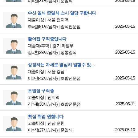
2025-05-16
이○진
(31세/남자)
|
준일식
수산 일식 준일식 스시 일당 구합니다
대졸이상
서울 전지역
2025-05-15
추○섭
(51세/남자)
|
일식전문점
활어집 구직중입니다
대졸재/후학
경기 의정부
2025-05-15
김○훈
(29세/남자)
|
정통일식
성장하는 자세로 열심히 일할수 있는 곳을 찾고 있습니다
대졸이상
서울 강남
2025-05-15
이○민
(42세/남자)
|
초밥전문점
초밥집 구직중
고졸이상
전지역
2025-05-11
김○재
(38세/남자)
|
초밥전문점
횟집 취업 원합니다
고졸이상
전남 순천
2025-05-10
이○식
(27세/남자)
|
준일식