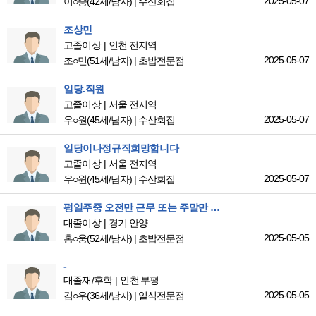
2025-05-07
이○승
(42세/남자)
|
수산회집
조상민
고졸이상
인천 전지역
2025-05-07
조○민
(51세/남자)
|
초밥전문점
일당.직원
고졸이상
서울 전지역
2025-05-07
우○원
(45세/남자)
|
수산회집
일당이나정규직희망합니다
고졸이상
서울 전지역
2025-05-07
우○원
(45세/남자)
|
수산회집
평일주중 오전만 근무 또는 주말만 근무 가능합니다.
대졸이상
경기 안양
2025-05-05
홍○웅
(52세/남자)
|
초밥전문점
-
대졸재/후학
인천 부평
2025-05-05
김○우
(36세/남자)
|
일식전문점