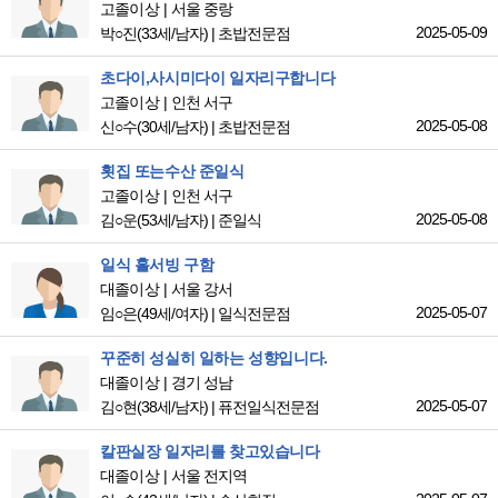
고졸이상
서울 중랑
2025-05-09
박○진
(33세/남자)
|
초밥전문점
초다이,사시미다이 일자리구합니다
고졸이상
인천 서구
2025-05-08
신○수
(30세/남자)
|
초밥전문점
횟집 또는수산 준일식
고졸이상
인천 서구
2025-05-08
김○운
(53세/남자)
|
준일식
일식 홀서빙 구함
대졸이상
서울 강서
2025-05-07
임○은
(49세/여자)
|
일식전문점
꾸준히 성실히 일하는 성향입니다.
대졸이상
경기 성남
2025-05-07
김○현
(38세/남자)
|
퓨전일식전문점
칼판실장 일자리를 찾고있습니다
대졸이상
서울 전지역