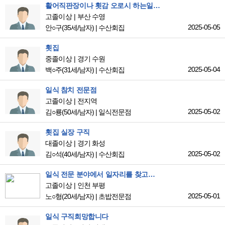
활어직판장이나 횟감 오로시 하는일을 배우고싶어요
고졸이상
부산 수영
2025-05-05
안○구
(35세/남자)
|
수산회집
횟집
중졸이상
경기 수원
2025-05-04
백○주
(31세/남자)
|
수산회집
일식 참치 전문점
고졸이상
전지역
2025-05-02
김○룡
(50세/남자)
|
일식전문점
횟집 실장 구직
대졸이상
경기 화성
2025-05-02
김○석
(40세/남자)
|
수산회집
일식 전문 분야에서 일자리를 찾고있습니다!
고졸이상
인천 부평
2025-05-01
노○형
(20세/남자)
|
초밥전문점
일식 구직희망합니다