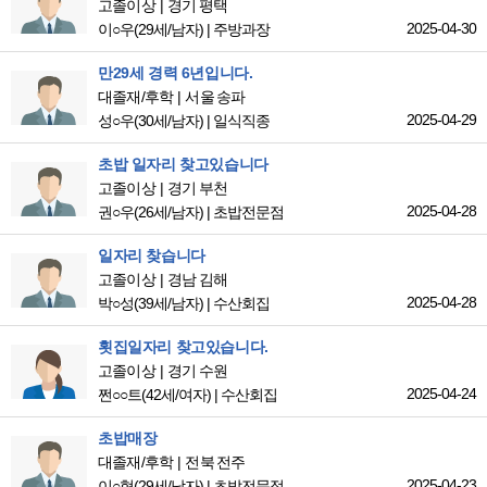
고졸이상
경기 평택
2025-04-30
이○우
(29세/남자)
|
주방과장
만29세 경력 6년입니다.
대졸재/후학
서울 송파
2025-04-29
성○우
(30세/남자)
|
일식직종
초밥 일자리 찾고있습니다
고졸이상
경기 부천
2025-04-28
권○우
(26세/남자)
|
초밥전문점
일자리 찾습니다
고졸이상
경남 김해
2025-04-28
박○성
(39세/남자)
|
수산회집
횟집일자리 찾고있습니다.
고졸이상
경기 수원
2025-04-24
쩐○○트
(42세/여자)
|
수산회집
초밥매장
대졸재/후학
전북 전주
2025-04-23
이○혁
(29세/남자)
|
초밥전문점