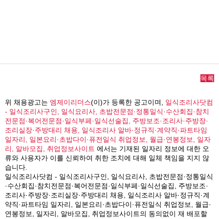
목록
위 채용광고는
엠제이리더스
(이)가 등록한 공고이며,
일식조리사닷컴
- 일식조리사구인, 일식요리사, 초밥전문점·정통일식·수산회집·참치
전문점·복어전문점·일식부페·일식선술집, 주방보조·조리사·주방장·
조리실장·주방대리 채용, 일식조리사 알바·정규직·계약직·파트타임
일자리, 일본요리·초밥다이·퓨전일식 취업정보, 월급·연봉정보, 일자
리, 알바모집, 취업정보사이트
에서는 기재된 일자리 정보에 대한 오
류와 사용자가 이를 신뢰하여 취한 조치에 대해 일체 책임을 지지 않
습니다.
일식조리사닷컴 - 일식조리사구인, 일식요리사, 초밥전문점·정통일식
·수산회집·참치전문점·복어전문점·일식부페·일식선술집, 주방보조·
조리사·주방장·조리실장·주방대리 채용, 일식조리사 알바·정규직·계
약직·파트타임 일자리, 일본요리·초밥다이·퓨전일식 취업정보, 월급·
연봉정보, 일자리, 알바모집, 취업정보사이트의 동의없이 재 배포할