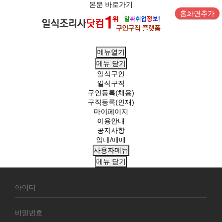
본문 바로가기
홈화면추가
메뉴열기
메뉴
닫기
일식구인
일식구직
구인등록(채용)
구직등록(인재)
마이페이지
이용안내
공지사항
임대/매매
사용자메뉴
메뉴
닫기
회
원
로
그
인