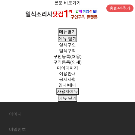
본문 바로가기
홈화면추가
메뉴열기
메뉴
닫기
일식구인
일식구직
구인등록(채용)
구직등록(인재)
마이페이지
이용안내
공지사항
임대/매매
사용자메뉴
메뉴
닫기
회
원
로
그
인