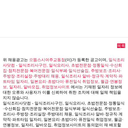
목록
위 채용광고는
으뜸스시여주교동점
(이)가 등록한 공고이며,
일식조리
사닷컴 - 일식조리사구인, 일식요리사, 초밥전문점·정통일식·수산회
집·참치전문점·복어전문점·일식부페·일식선술집, 주방보조·조리사·
주방장·조리실장·주방대리 채용, 일식조리사 알바·정규직·계약직·파
트타임 일자리, 일본요리·초밥다이·퓨전일식 취업정보, 월급·연봉정
보, 일자리, 알바모집, 취업정보사이트
에서는 기재된 일자리 정보에
대한 오류와 사용자가 이를 신뢰하여 취한 조치에 대해 일체 책임을
지지 않습니다.
일식조리사닷컴 - 일식조리사구인, 일식요리사, 초밥전문점·정통일식
·수산회집·참치전문점·복어전문점·일식부페·일식선술집, 주방보조·
조리사·주방장·조리실장·주방대리 채용, 일식조리사 알바·정규직·계
약직·파트타임 일자리, 일본요리·초밥다이·퓨전일식 취업정보, 월급·
연봉정보, 일자리, 알바모집, 취업정보사이트의 동의없이 재 배포할