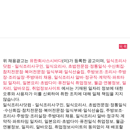
목록
위 채용광고는
유한회사스시바다
(이)가 등록한 공고이며,
일식조리사
닷컴 - 일식조리사구인, 일식요리사, 초밥전문점·정통일식·수산회집·
참치전문점·복어전문점·일식부페·일식선술집, 주방보조·조리사·주방
장·조리실장·주방대리 채용, 일식조리사 알바·정규직·계약직·파트타
임 일자리, 일본요리·초밥다이·퓨전일식 취업정보, 월급·연봉정보, 일
자리, 알바모집, 취업정보사이트
에서는 기재된 일자리 정보에 대한
오류와 사용자가 이를 신뢰하여 취한 조치에 대해 일체 책임을 지지
않습니다.
일식조리사닷컴 - 일식조리사구인, 일식요리사, 초밥전문점·정통일식
·수산회집·참치전문점·복어전문점·일식부페·일식선술집, 주방보조·
조리사·주방장·조리실장·주방대리 채용, 일식조리사 알바·정규직·계
약직·파트타임 일자리, 일본요리·초밥다이·퓨전일식 취업정보, 월급·
연봉정보, 일자리, 알바모집, 취업정보사이트의 동의없이 재 배포할