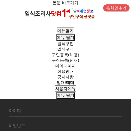
본문 바로가기
홈화면추가
메뉴열기
메뉴
닫기
일식구인
일식구직
구인등록(채용)
구직등록(인재)
마이페이지
이용안내
공지사항
임대/매매
사용자메뉴
메뉴
닫기
회
원
로
그
인