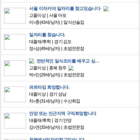
서울 이자카야 일자리를 찾고있습니다
고졸이상
서울 마포
이○종
(43세/남자)
일식선술집
일자리를 찾습니다.
대졸재/후학
경기 김포
정○성
(49세/남자)
초밥전문점
전반적인 일식조리를 배우고 싶습니다
고졸이상
충북 청주
박○민
(29세/남자)
초밥전문점
파트타임 희망합니다.
대졸이상
경기 성남
차○훈
(31세/남자)
수산회집
안양 또는 인근지역 구직희망합니다
대졸재/후학
경기 안양
강○연
(33세/남자)
초밥전문점
전북에서일자리찾고있습니다