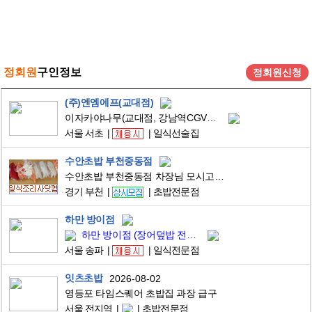
정회원
구인정보
정회원신청
(주)엔엠에프(교대점)
이자카야나무(교대점, 강남역CGV점) 주방직원을 구인합니다
서울 서초
일식선술집
수안초밥 부천중동점
수안초밥 부천중동점 차장님 모시고 있습니다.
경기 부천
초밥전문점
하만 방이점
하만 방이점 (장어덮밥 전문점) 조리 과장 ~ 실장 구인합니다.
서울 송파
일식전문점
잇츠초밥
2026-08-02
영등포 타임스퀘어 초밥집 과장 급구
서울 전지역
초밥전문점