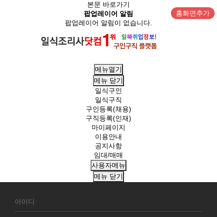
본문 바로가기
홈화면추가
팝업레이어 알림
팝업레이어 알림이 없습니다.
메뉴열기
메뉴
닫기
일식구인
일식구직
구인등록(채용)
구직등록(인재)
마이페이지
이용안내
공지사항
임대/매매
사용자메뉴
메뉴
닫기
회
원
로