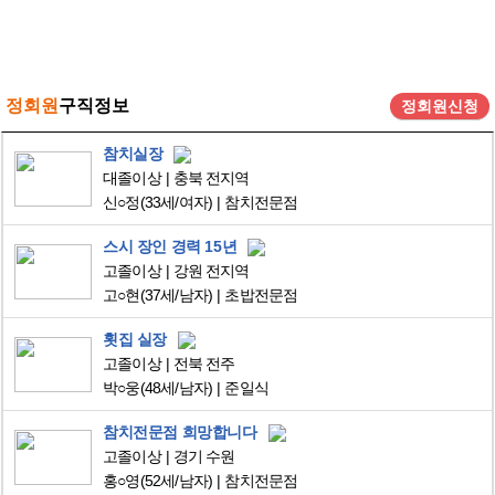
정회원
구직정보
정회원신청
참치실장
대졸이상
충북 전지역
신○정
(33세/여자)
참치전문점
스시 장인 경력 15년
고졸이상
강원 전지역
고○현
(37세/남자)
초밥전문점
횟집 실장
고졸이상
전북 전주
박○웅
(48세/남자)
준일식
참치전문점 희망합니다
고졸이상
경기 수원
홍○영
(52세/남자)
참치전문점