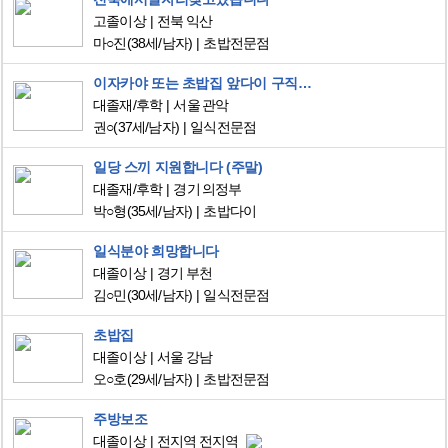
고졸이상
전북 익산
마○진
(38세/남자)
초밥전문점
이자카야 또는 초밥집 앞다이 구직합니다.
대졸재/후학
서울 관악
권○
(37세/남자)
일식전문점
일당 스끼 지원합니다 (주말)
대졸재/후학
경기 의정부
박○형
(35세/남자)
초밥다이
일식분야 희망합니다
대졸이상
경기 부천
김○민
(30세/남자)
일식전문점
초밥집
대졸이상
서울 강남
오○호
(29세/남자)
초밥전문점
주방보조
대졸이상
전지역 전지역