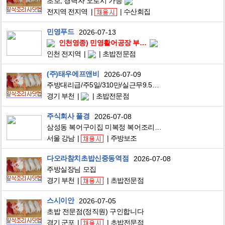
초보, 경력자 오로시 가능
전지역 전지역
수산회집
민영푸드
2026-07-13
인천영종) 민영활어공장 부장님 모십니다.
인천 전지역
초밥전문점
(주)태우에프앤비
2026-07-09
주방대리급/주5일/310만/실근무9.5시간
경기 부천
초밥전문점
주식회사 풀경
2026-07-08
삼성동 복어구이집 미복정 복어조리사 자격증 있으신 주방장님 구인
서울 강남
주방보조
다오라참치초밥신중동역점
2026-07-08
주방실장님 모집
경기 부천
초밥전문점
스시이안
2026-07-05
초밥 전문점(정직원) 구인합니다
경기 군포
초밥전문점