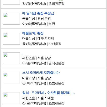
김○경
(44세/여자)
초밥전문점
예 일식집 횟집 부장급
중졸이상
경남 통영
이○섭
(65세/남자)
불판
해물포차, 횟집
대졸이상
대구 전지역
윤○원
(25세/남자)
수산회집
.
제한없음
서울 강남
이○준
(10세/남자)
일식전문점
스시 오마카세 지원합니다
대졸이상
서울 강남
김○미
(27세/남자)
초밥전문점
일식 , 오마카세 , 수산횟집 일자리 찾고있습니다
제한없음
서울 서대문
전○관
(33세/남자)
초밥전문점