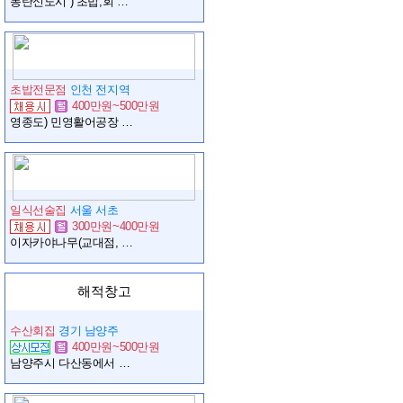
동탄신도시 ) 초밥,회 오픈매장 직원 구합니다.
초밥전문점
인천 전지역
400만원~500만원
영종도) 민영활어공장 영종하늘도시 오픈 직원 모집합니다.
일식선술집
서울 서초
300만원~400만원
이자카야나무(교대점, 강남역CGV점) 주방직원을 구인합니다
해적창고
수산회집
경기 남양주
400만원~500만원
남양주시 다산동에서 회주방 실장님 모집합니다.