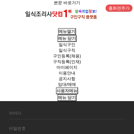
본문 바로가기
홈화면추가
메뉴열기
메뉴
닫기
일식구인
일식구직
구인등록(채용)
구직등록(인재)
마이페이지
이용안내
공지사항
임대/매매
사용자메뉴
메뉴
닫기
회
원
로
그
인