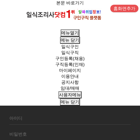
본문 바로가기
홈화면추가
메뉴열기
메뉴
닫기
일식구인
일식구직
구인등록(채용)
구직등록(인재)
마이페이지
이용안내
공지사항
임대/매매
사용자메뉴
메뉴
닫기
회
원
로
그
인