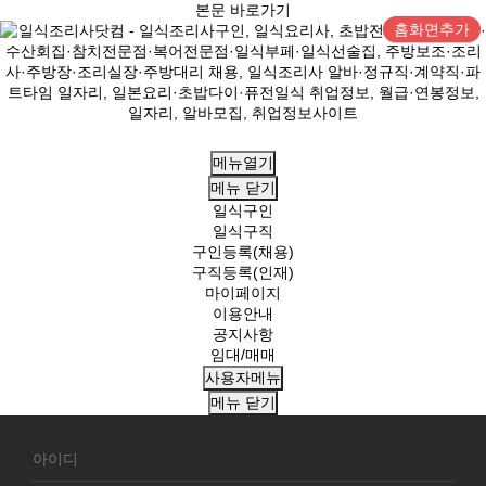
본문 바로가기
홈화면추가
메뉴열기
메뉴
닫기
일식구인
일식구직
구인등록(채용)
구직등록(인재)
마이페이지
이용안내
공지사항
임대/매매
사용자메뉴
메뉴
닫기
회
원