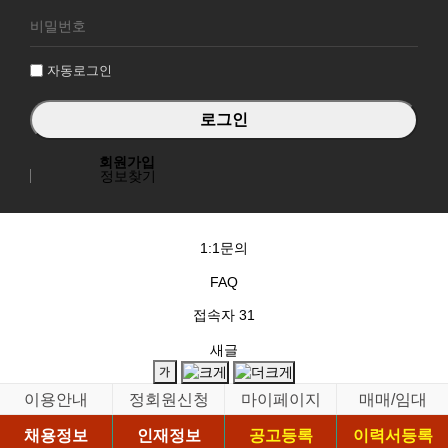
로
그
인
자동로그인
회원가입
정보찾기
1:1문의
FAQ
접속자
31
새글
이용안내
정회원신청
마이페이지
매매/임대
채용정보
인재정보
공고등록
이력서등록