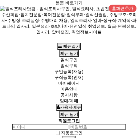
본문 바로가기
홈화면추가
메뉴열기
메뉴
닫기
일식구인
일식구직
구인등록(채용)
구직등록(인재)
마이페이지
이용안내
공지사항
임대/매매
사용자메뉴
메뉴
닫기
회원로그인
자동로그인